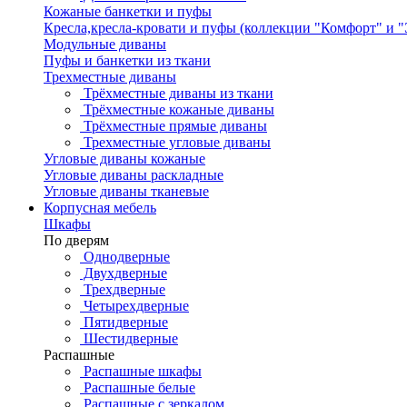
Кожаные банкетки и пуфы
Кресла,кресла-кровати и пуфы (коллекции "Комфорт" и 
Модульные диваны
Пуфы и банкетки из ткани
Трехместные диваны
Трёхместные диваны из ткани
Трёхместные кожаные диваны
Трёхместные прямые диваны
Трехместные угловые диваны
Угловые диваны кожаные
Угловые диваны раскладные
Угловые диваны тканевые
Корпусная мебель
Шкафы
По дверям
Однодверные
Двухдверные
Трехдверные
Четырехдверные
Пятидверные
Шестидверные
Распашные
Распашные шкафы
Распашные белые
Распашные с зеркалом