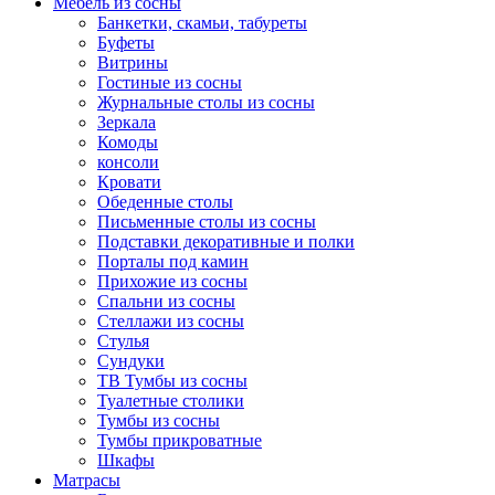
Мебель из сосны
Банкетки, скамьи, табуреты
Буфеты
Витрины
Гостиные из сосны
Журнальные столы из сосны
Зеркала
Комоды
консоли
Кровати
Обеденные столы
Письменные столы из сосны
Подставки декоративные и полки
Порталы под камин
Прихожие из сосны
Спальни из сосны
Стеллажи из сосны
Стулья
Сундуки
ТВ Тумбы из сосны
Туалетные столики
Тумбы из сосны
Тумбы прикроватные
Шкафы
Матрасы