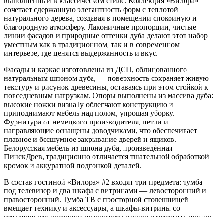
выполненный в классическом стиле. Коллекция «Вилора»
сочетает сдержанную элегантность форм с теплотой
натурального дерева, создавая в помещении спокойную и
благородную атмосферу. Лаконичные пропорции, чистые
линии фасадов и природные оттенки дуба делают этот набор
уместным как в традиционном, так и в современном
интерьере, где ценятся выдержанность и вкус.
Фасады и каркас изготовлены из ДСП, облицованного
натуральным шпоном дуба, — поверхность сохраняет живую
текстуру и рисунок древесины, оставаясь при этом стойкой к
повседневным нагрузкам. Опоры выполнены из массива дуба:
высокие ножки визually облегчают конструкцию и
приподнимают мебель над полом, упрощая уборку.
Фурнитура от немецкого производителя, петли и
направляющие оснащены доводчиками, что обеспечивает
плавное и бесшумное закрывание дверей и ящиков.
Белорусская мебель из шпона дуба, произведённая
ПинскДрев, традиционно отличается тщательной обработкой
кромок и аккуратной подгонкой деталей.
В состав гостиной «Вилора» #2 входят три предмета: тумба
под телевизор и два шкафа с витринами — левосторонний и
правосторонний. Тумба ТВ с просторной столешницей
вмещает технику и аксессуары, а шкафы-витрины со
стеклянными дверцами позволяют красиво разместить посуду,