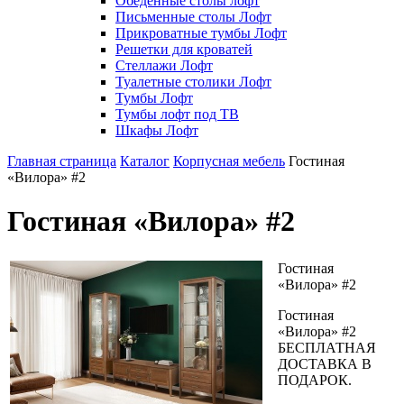
Обеденные столы лофт
Письменные столы Лофт
Прикроватные тумбы Лофт
Решетки для кроватей
Стеллажи Лофт
Туалетные столики Лофт
Тумбы Лофт
Тумбы лофт под ТВ
Шкафы Лофт
Главная страница
Каталог
Корпусная мебель
Гостиная
«Вилора» #2
Гостиная «Вилора» #2
Гостиная
«Вилора» #2
Гостиная
«Вилора» #2
БЕСПЛАТНАЯ
ДОСТАВКА В
ПОДАРОК.