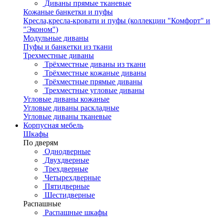
Диваны прямые тканевые
Кожаные банкетки и пуфы
Кресла,кресла-кровати и пуфы (коллекции "Комфорт" и
"Эконом")
Модульные диваны
Пуфы и банкетки из ткани
Трехместные диваны
Трёхместные диваны из ткани
Трёхместные кожаные диваны
Трёхместные прямые диваны
Трехместные угловые диваны
Угловые диваны кожаные
Угловые диваны раскладные
Угловые диваны тканевые
Корпусная мебель
Шкафы
По дверям
Однодверные
Двухдверные
Трехдверные
Четырехдверные
Пятидверные
Шестидверные
Распашные
Распашные шкафы