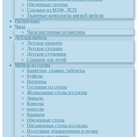
Обеденные группы
Спальни из МДФ, ДСП
Тканевые комплекты мягкой мебели
Распродажа
Часы
Часы настенные из массива
Детская мебель
Детские кровати
Детские столики
Детские стульчики
Спальни для детей
Мебель из сосны
Банкетки, скамьи, табуреты
Буфеты
Витрины
Гостиные из сосны
Журнальные столы из сосны
Зеркала
Комоды
консоли
Кровати
Обеденные столы
Письменные столы из сосны
Подставки декоративные и полки
Порталы под камин