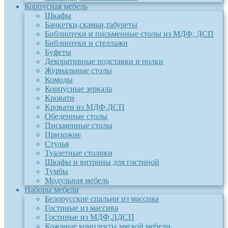
Корпусная мебель
Шкафы
Банкетки,скамьи,табуреты
Библиотеки и письменные столы из МДФ, ДСП
Библиотеки и стеллажи
Буфеты
Декоративные подставки и полки
Журнальные столы
Комоды
Корпусные зеркала
Кровати
Кровати из МДФ,ДСП
Обеденные столы
Письменные столы
Прихожие
Стулья
Туалетные столики
Шкафы и витрины для гостиной
Тумбы
Модульная мебель
Наборы мебели
Белорусские спальни из массива
Гостиные из массива
Гостиные из МДФ,ЛДСП
Кожаные комплекты мягкой мебели