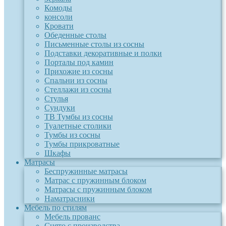
Комоды
консоли
Кровати
Обеденные столы
Письменные столы из сосны
Подставки декоративные и полки
Порталы под камин
Прихожие из сосны
Спальни из сосны
Стеллажи из сосны
Стулья
Сундуки
ТВ Тумбы из сосны
Туалетные столики
Тумбы из сосны
Тумбы прикроватные
Шкафы
Матрасы
Беспружинные матрасы
Матрас с пружинным блоком
Матрасы с пружинным блоком
Наматрасники
Мебель по стилям
Мебель прованс
Снято с производства