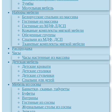
Тумбы
Модульная мебель
Наборы мебели
Белорусские спальни из массива
Гостиные из массива
Гостиные из МДФ,ЛДСП
Кожаные комплекты мягкой мебели
Обеденные группы
Спальни из МДФ, ДСП
Тканевые комплекты мягкой мебели
Распродажа
Часы
Часы настенные из массива
Детская мебель
Детские кровати
Детские столики
Детские стульчики
Спальни для детей
Мебель из сосны
Банкетки, скамьи, табуреты
Буфеты
Витрины
Гостиные из сосны
Журнальные столы из сосны
Зеркала