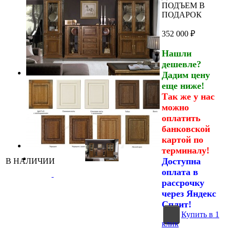
ПОДЪЕМ В
ПОДАРОК
352 000
₽
Нашли
дешевле?
Дадим цену
еще ниже!
Так же у нас
можно
оплатить
банковской
картой по
терминалу!
Доступна
В НАЛИЧИИ
оплата в
рассрочку
через Яндекс
Сплит!
Купить в 1
клик