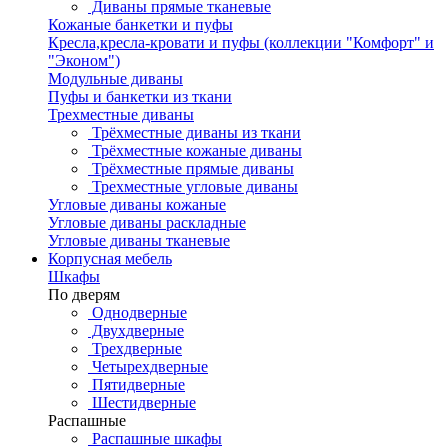
Диваны прямые тканевые
Кожаные банкетки и пуфы
Кресла,кресла-кровати и пуфы (коллекции "Комфорт" и
"Эконом")
Модульные диваны
Пуфы и банкетки из ткани
Трехместные диваны
Трёхместные диваны из ткани
Трёхместные кожаные диваны
Трёхместные прямые диваны
Трехместные угловые диваны
Угловые диваны кожаные
Угловые диваны раскладные
Угловые диваны тканевые
Корпусная мебель
Шкафы
По дверям
Однодверные
Двухдверные
Трехдверные
Четырехдверные
Пятидверные
Шестидверные
Распашные
Распашные шкафы