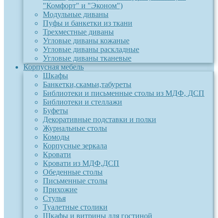
"Комфорт" и "Эконом")
Модульные диваны
Пуфы и банкетки из ткани
Трехместные диваны
Угловые диваны кожаные
Угловые диваны раскладные
Угловые диваны тканевые
Корпусная мебель
Шкафы
Банкетки,скамьи,табуреты
Библиотеки и письменные столы из МДФ, ДСП
Библиотеки и стеллажи
Буфеты
Декоративные подставки и полки
Журнальные столы
Комоды
Корпусные зеркала
Кровати
Кровати из МДФ,ДСП
Обеденные столы
Письменные столы
Прихожие
Стулья
Туалетные столики
Шкафы и витрины для гостиной